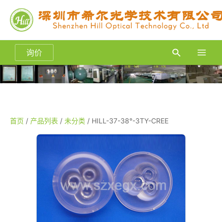
跳
至
内
容
询价
搜
Main
索
Men
首页
/
产品列表
/
未分类
/ HILL-37-38°-3TY-CREE