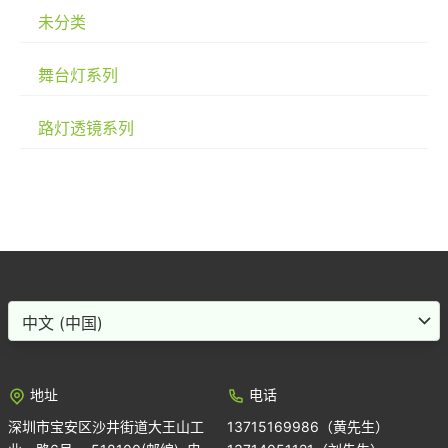
未分类
舞台灯系列
路灯透镜系列
Choose
a
language
地址
电话
深圳市宝安区沙井街道大王山工
13715169986（黄先生）