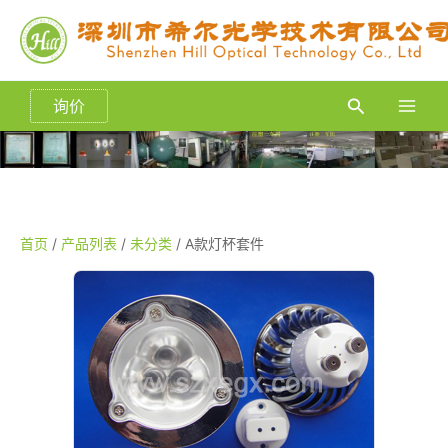
跳
至
内
容
询价
搜
Main
索
Men
首页
/
产品列表
/
未分类
/ A款灯杯套件