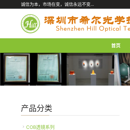
跳
诚信为本，市场在变，诚信永远不变...
至
内
容
首页
产品分类
COB透镜系列