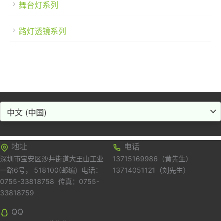
舞台灯系列
路灯透镜系列
Choose
a
language
地址
电话
深圳市宝安区沙井街道大王山工业
13715169986（黄先生）
一路6号， 518100(邮编) 电话：
13714051121（刘先生）
0755-33818758 传真：0755-
33818759
QQ