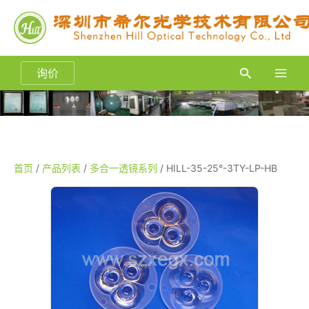
跳
至
内
容
询价
搜
Main
索
Men
首页
/
产品列表
/
多合一透镜系列
/ HILL-35-25°-3TY-LP-HB